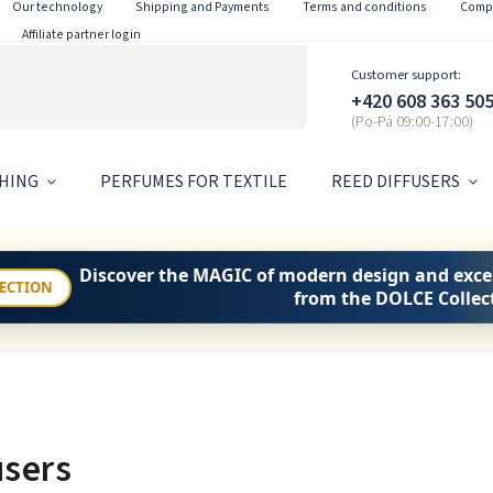
Our technology
Shipping and Payments
Terms and conditions
Compl
Affiliate partner login
Customer support:
+420 608 363 50
HING
PERFUMES FOR TEXTILE
REED DIFFUSERS
Discover the
MAGIC
of modern design and exce
LECTION
from the DOLCE Collec
users