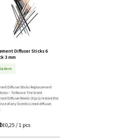
ZÍSKEJTE SLE
NA PRVNÍ NÁK
Stačí se přihlásit k o
ement Diffuser Sticks 6
našeho newsletteru a
ck 3 mm
první získáte
novinky o
i speciální slevy
.
kladem
ent Diffuser Sticks Replacement
Sticks – To Revive The Scent
nt Diffuser Reeds (6 pcs) restore the
ce of any Scentics reed diffuser.
PŘIHLÁSIT SE
.
Zásady zpracování osobních 
2
€0,25 / 1 pcs