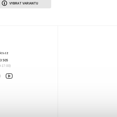
VYBRAT VARIANTU
T
ics.cz
3 505
ook
Instagram
Sledujte
nás
na
Youtube