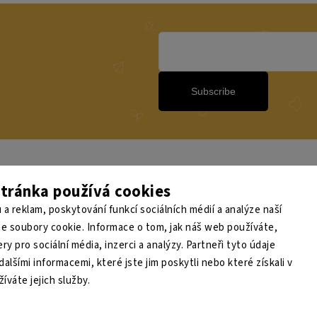
Subscribe
tránka používá cookies
e 200 Kč na svůj první nákup 💛 Zapojte se do BONUS programu a nakupujte 
 a reklam, poskytování funkcí sociálních médií a analýze naší
e soubory cookie. Informace o tom, jak náš web používáte,
ry pro sociální média, inzerci a analýzy. Partneři tyto údaje
lšími informacemi, které jste jim poskytli nebo které získali v
íváte jejich služby.