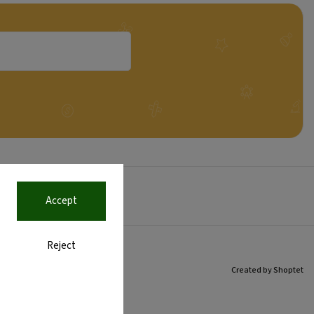
levněji!
Accept
Reject
Created by Shoptet