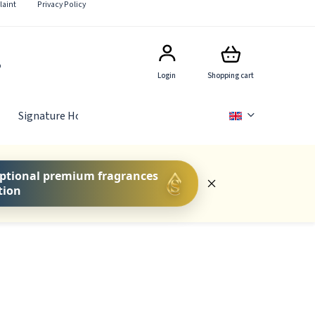
aint
Privacy Policy
5
Login
Shopping cart
Signature Hotel Scents
GIFT SETS
FOR COMPA
ptional premium fragrances
tion