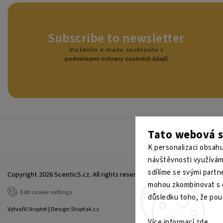
Subscribe to newsletter
Vložením e-mailu souhlasíte s
podmínkami ochrany osobních údajů
Tato webová s
Získejt
K personalizaci obsahu
návštěvnosti využívám
sdílíme se svými partne
Copyright 2026
ScenticS.cz
. All rights reserved.
mohou zkombinovat s da
Edit cookie settings
důsledku toho, že použ
Vytvořil
Shoptet
| Design
Shoptak.cz
Více informací
zde
.