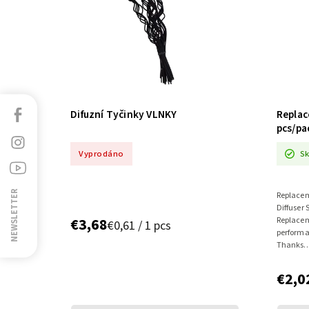
Facebook
Difuzní Tyčinky VLNKY
Replac
pcs/pa
Instagram
Vyprodáno
S
Sledujte
nás
na
NEWSLETTER
Replacem
Youtube
Diffuser 
€3,68
Replaceme
€0,61 / 1 pcs
performan
Thanks..
€2,0