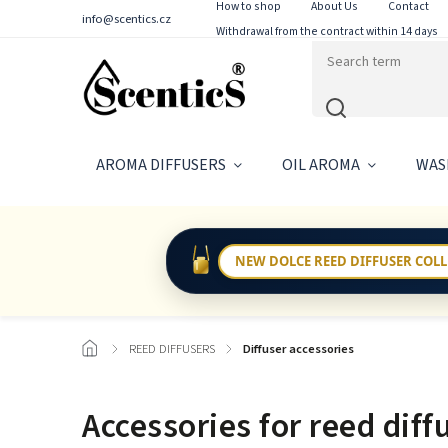
How to shop
About Us
Contact
info@scentics.cz
Withdrawal from the contract within 14 days
AROMA DIFFUSERS
OIL AROMA
WAS
NEW DOLCE REED DIFFUSER COL
/
REED DIFFUSERS
/
Diffuser accessories
Accessories for reed diff