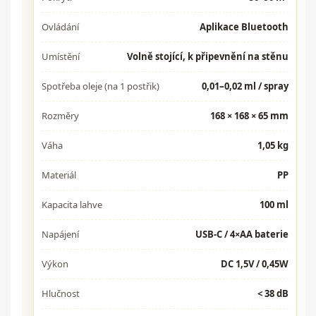
Ovládání
Aplikace Bluetooth
Umístění
Volně stojící, k připevnění na stěnu
Spotřeba oleje (na 1 postřik)
0,01–0,02 ml / spray
Rozměry
168 × 168 × 65 mm
Váha
1,05 kg
Materiál
PP
Kapacita lahve
100 ml
Napájení
USB-C / 4×AA baterie
Výkon
DC 1,5V / 0,45W
Hlučnost
< 38 dB