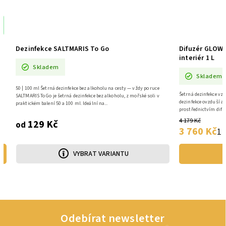
%
Dezinfekce SALTMARIS To Go
Difuzér GLOW 
interiér 1 L
Skladem
Skladem
50 | 100 ml Šetrná dezinfekce bez alkoholu na cesty — vždy po ruce
Šetrná dezinfekce vz
SALTMARIS To Go je šetrná dezinfekce bez alkoholu, z mořské soli v
dezinfekce ovzduší a
praktickém balení 50 a 100 ml. Ideální na...
prostřednictvím difuz
4 179 Kč
129 Kč
od
3 760 Kč
1 
VYBRAT VARIANTU
Odebírat newsletter