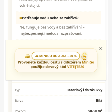
volně stojící.
Potřebuje vodu nebo se zahřívá?
Ne, funguje bez vody a bez zahřívání –
nejbezpečnější metoda rozprašování.
Jak se nastavuje intenzita spreje?
Jednoduše v aplikaci přes Bluetooth.
🚗 MINIGO DO AUTA −20 %
Provoněte každou cestu s difuzérem
MiniGo
– použijte slevový kód
VITEJTE20
Technické parametry
Typ
Bateriový i do zásuvky
Barva
Bílá
Pokrytí
50–90 m²