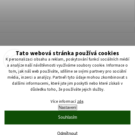
Tato webová stránka používá cookies
Získejte 200 Kč na svůj první nákup 💛 Zapojte se do BONUS
K personalizaci obsahu a reklam, poskytování funkcí sociálních médií
programu a nakupujte levněji!
a analýze naší návštěvnosti využíváme soubory cookie. Informace o
tom, jak náš web používáte, sdílíme se svými partnery pro sociální
média, inzerci a analýzy. Partneři tyto údaje mohou zkombinovat s
Copyright 2026
ScenticS.cz
. Všechna práva vyhrazena.
dalšími informacemi, které jste jim poskytli nebo které získali v
důsledku toho, že používáte jejich služby.
Upravit nastavení cookies
Více informací
zde
.
Vytvořil
Shoptet
| Design
Shoptak.cz
Nastavení
Vytvořil Shoptet
Souhlasím
Odmítnout