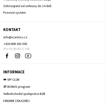
Odstoupení od smlouvy do 14 dnů
Provizní systém
KONTAKT
info
@
scentics.cz
+420 608 363 505
Facebook
Instagram
Sledujte
nás
na
Youtube
INFORMACE
👑 VIP CLUB
🎁 BONUS program
Velkobchodní spolupráce B2B
FIREMNÍ ZÁKAZNÍCI