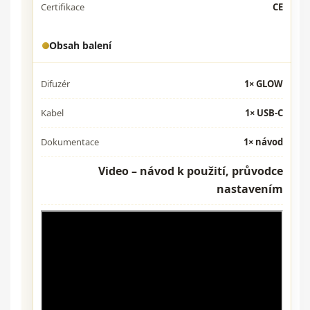
Certifikace
CE
Obsah balení
Difuzér
1× GLOW
Kabel
1× USB-C
Dokumentace
1× návod
Video – návod k použití, průvodce
nastavením