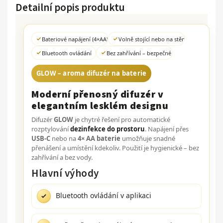
Detailní popis produktu
Bateriové napájení (4×AA) / USB-C
Volně stojící nebo na stěnu
Bluetooth ovládání
Bez zahřívání – bezpečné
GLOW – aroma difuzér na baterie
Moderní přenosný difuzér v
elegantním lesklém designu
Difuzér
GLOW
je chytré řešení pro automatické
rozptylování
dezinfekce do prostoru
. Napájení přes
USB-C
nebo na
4× AA baterie
umožňuje snadné
přenášení a umístění kdekoliv. Použití je hygienické – bez
zahřívání a bez vody.
Hlavní výhody
Bluetooth ovládání v aplikaci