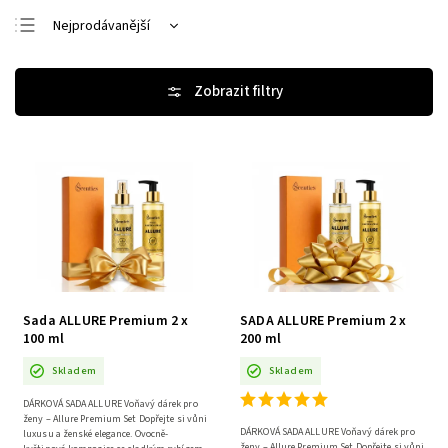
Nejprodávanější
Nejlevnější
Nejdražší
Abecedně
Sada ALLURE Premium 2 x
SADA ALLURE Premium 2 x
100 ml
200 ml
Skladem
Skladem
DÁRKOVÁ SADA ALLURE Voňavý dárek pro
ženy – Allure Premium Set Dopřejte si vůni
DÁRKOVÁ SADA ALLURE Voňavý dárek pro
luxusu a ženské elegance. Ovocně-
ženy – Allure Premium Set Dopřejte si vůni