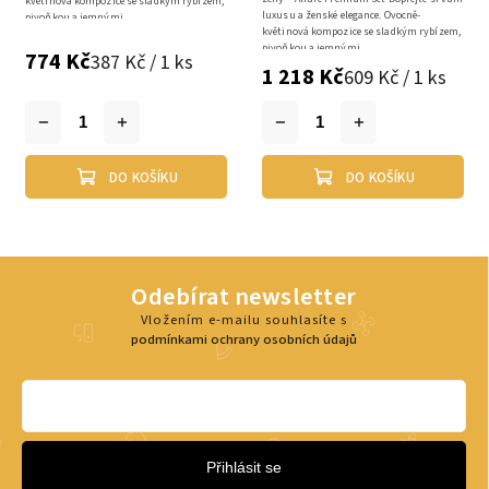
květinová kompozice se sladkým rybízem,
luxusu a ženské elegance. Ovocně-
pivoňkou a jemnými...
květinová kompozice se sladkým rybízem,
pivoňkou a jemnými...
774 Kč
387 Kč / 1 ks
1 218 Kč
609 Kč / 1 ks
DO KOŠÍKU
DO KOŠÍKU
Odebírat newsletter
Vložením e-mailu souhlasíte s
podmínkami ochrany osobních údajů
Přihlásit se