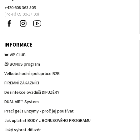
+420 608 363 505
Facebook
Instagram
Sledujte
nás
na
Youtube
INFORMACE
👑 VIP CLUB
🎁 BONUS program
Velkobchodní spolupráce B2B
FIREMNÍ ZÁKAZNÍCI
Dezinfekce ovzduší DIFUZÉRY
DUAL AIR™ System
Prací gel s Enzymy - proč jej používat
Jak uplatnit BODY z BONUSOVÉHO PROGRAMU
Jaký vybrat difuzér