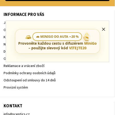
INFORMACE PRO VÁS
Jak nakupovat
O nás
🚗 MINIGO DO AUTA −20 %
Kontakt
Provoněte každou cestu s difuzérem
MiniGo
Naše Technologie
– použijte slevový kód
VITEJTE20
Doprava a Platby
Obchodní podmínky
Reklamace a vrácení zboží
Podmínky ochrany osobních údajů
Odstoupení od smlouvy do 14 dnů
Provizní systém
KONTAKT
info
@
scentics.cz