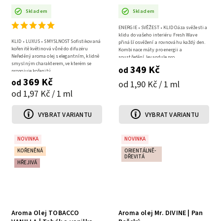
Skladem
Skladem
ENERGIE • SVĚŽEST • KLID Oáza svěžesti a
klidu do vašeho interiéru Fresh Wave
KLID • LUXUS • SMYSLNOST Sofistikovaná
přináší osvěžení a rovnováhu každý den.
kořenitě květinová vůně do difuzéru
Kombinace máty pro energii a
Neředěný aroma olej s elegantním, klidně
soustředění, levandule pro...
smyslným charakterem, ve kterém se
349 Kč
od
propojuje kořenitý...
369 Kč
od
od 1,90 Kč / 1 ml
od 1,97 Kč / 1 ml
VYBRAT VARIANTU
VYBRAT VARIANTU
NOVINKA
NOVINKA
KOŘENĚNÁ
ORIENTÁLNĚ-
DŘEVITÁ
HŘEJIVÁ
Aroma Olej TOBACCO
Aroma olej Mr. DIVINE | Pan