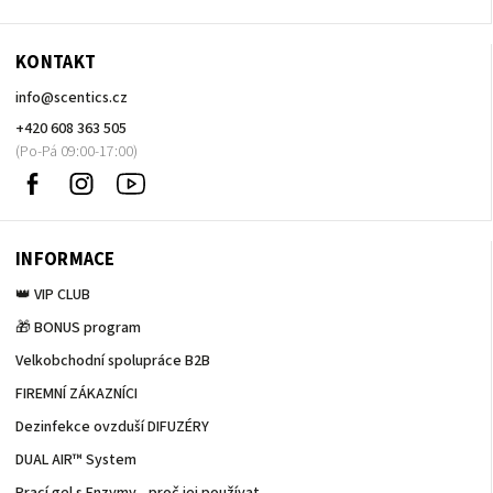
KONTAKT
info
@
scentics.cz
+420 608 363 505
Facebook
Instagram
Sledujte
nás
na
Youtube
INFORMACE
👑 VIP CLUB
🎁 BONUS program
Velkobchodní spolupráce B2B
FIREMNÍ ZÁKAZNÍCI
Dezinfekce ovzduší DIFUZÉRY
DUAL AIR™ System