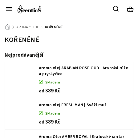
/
AROMA OLEJE
/
KOŘENĚNÉ
KOŘENĚNÉ
Nejprodávanější
Aroma olej ARABIAN ROSE OUD | Arabská růže
a pryskyřice
Skladem
389 Kč
od
Aroma olej FRESH MAN | Svěží muž
Skladem
389 Kč
od
Aroma Olej AMBER ROYAL | Královský jantar