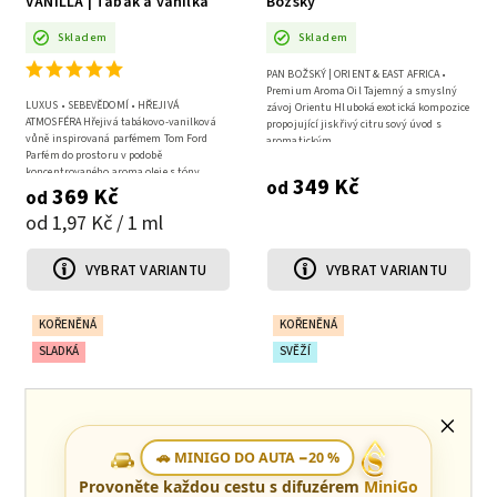
VANILLA | Tabák a vanilka
Božský
Skladem
Skladem
PAN BOŽSKÝ | ORIENT & EAST AFRICA •
Premium Aroma Oil Tajemný a smyslný
LUXUS • SEBEVĚDOMÍ • HŘEJIVÁ
závoj Orientu Hluboká exotická kompozice
ATMOSFÉRA Hřejivá tabákovo-vanilková
propojující jiskřivý citrusový úvod s
vůně inspirovaná parfémem Tom Ford
aromatickým...
Parfém do prostoru v podobě
koncentrovaného aroma oleje s tóny
349 Kč
od
tabákových...
369 Kč
od
od 1,97 Kč / 1 ml
VYBRAT VARIANTU
VYBRAT VARIANTU
KOŘENĚNÁ
KOŘENĚNÁ
SLADKÁ
SVĚŽÍ
🚗 MINIGO DO AUTA −20 %
Provoněte každou cestu s difuzérem
MiniGo
Aroma Olej SWEET SPICE
Aroma Olej SPICY CITRUS |