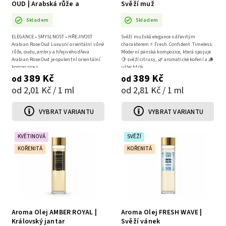
OUD | Arabská růže a
Svěží muž
pryskyřice
Skladem
Skladem
ELEGANCE • SMYSLNOST • HŘEJIVOST
Svěží mužská elegance s dřevitým
Arabian Rose Oud Luxusní orientální vůně
charakterem ⚡ Fresh. Confident. Timeless.
růže, oudu, ambry a hřejivého dřeva
Moderní pánská kompozice, která spojuje
Arabian Rose Oud je opulentní orientální
🍋 svěží citrusy, 🌿 aromatické koření a 🪵
kompozice s...
ušlechtilé...
389 Kč
389 Kč
od
od
od 2,01 Kč / 1 ml
od 2,81 Kč / 1 ml
VYBRAT VARIANTU
VYBRAT VARIANTU
KVĚTINOVÁ
SVĚŽÍ
KOŘENITÁ
KOŘENITÁ
Aroma Olej AMBER ROYAL |
Aroma Olej FRESH WAVE |
Královský jantar
Svěží vánek