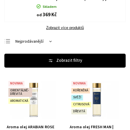
Skladem
369 Kč
od
Zobrazit více produktů
Nejprodávanější
Nejlevnější
Nejdražší
Abecedně
NOVINKA
NOVINKA
ORIENTÁLNĚ-
KOŘENĚNÁ
DŘEVITÁ
SVĚŽÍ
AROMATICKÁ
CITRUSOVÁ
DŘEVITÁ
Aroma olej ARABIAN ROSE
Aroma olej FRESH MAN |