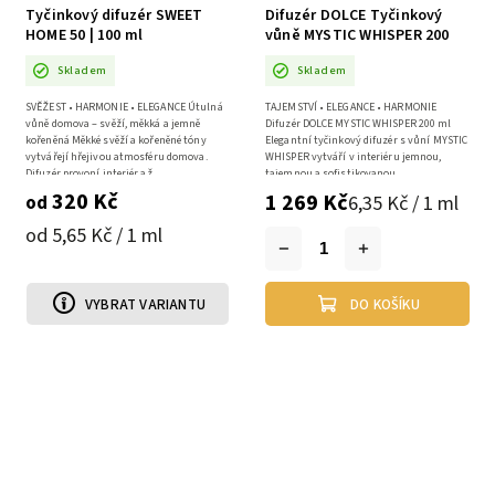
Tyčinkový difuzér SWEET
Difuzér DOLCE Tyčinkový
HOME 50 | 100 ml
vůně MYSTIC WHISPER 200
ml
Skladem
Skladem
SVĚŽEST • HARMONIE • ELEGANCE Útulná
TAJEMSTVÍ • ELEGANCE • HARMONIE
vůně domova – svěží, měkká a jemně
Difuzér DOLCE MYSTIC WHISPER 200 ml
kořeněná Měkké svěží a kořeněné tóny
Elegantní tyčinkový difuzér s vůní MYSTIC
vytvářejí hřejivou atmosféru domova.
WHISPER vytváří v interiéru jemnou,
Difuzér provoní interiér až...
tajemnou a sofistikovanou...
320 Kč
1 269 Kč
6,35 Kč / 1 ml
od
od 5,65 Kč / 1 ml
VYBRAT VARIANTU
DO KOŠÍKU