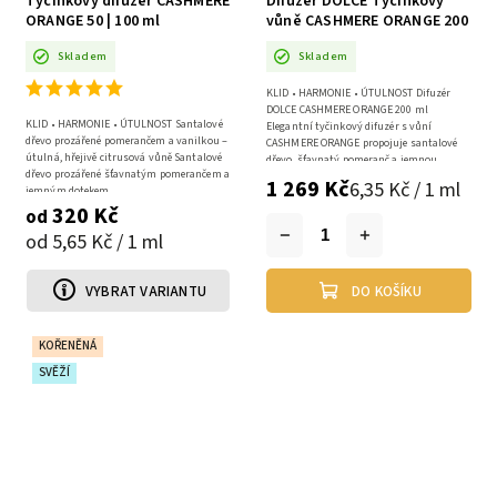
Tyčinkový difuzér CASHMERE
Difuzér DOLCE Tyčinkový
ORANGE 50 | 100 ml
vůně CASHMERE ORANGE 200
ml
Skladem
Skladem
KLID • HARMONIE • ÚTULNOST Difuzér
DOLCE CASHMERE ORANGE 200 ml
KLID • HARMONIE • ÚTULNOST Santalové
Elegantní tyčinkový difuzér s vůní
dřevo prozářené pomerančem a vanilkou –
CASHMERE ORANGE propojuje santalové
útulná, hřejivě citrusová vůně Santalové
dřevo, šťavnatý pomeranč a jemnou...
dřevo prozářené šťavnatým pomerančem a
1 269 Kč
6,35 Kč / 1 ml
jemným dotekem...
320 Kč
od
od 5,65 Kč / 1 ml
VYBRAT VARIANTU
DO KOŠÍKU
KOŘENĚNÁ
SVĚŽÍ