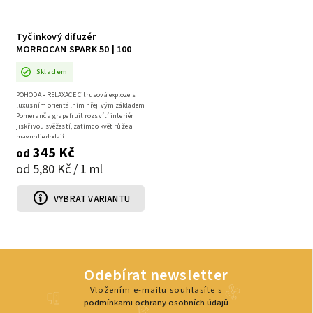
Tyčinkový difuzér
MORROCAN SPARK 50 | 100
ml
Skladem
POHODA • RELAXACE Citrusová exploze s
luxusním orientálním hřejivým základem
Pomeranč a grapefruit rozsvítí interiér
jiskřivou svěžestí, zatímco květ růže a
magnolie dodají...
345 Kč
od
od 5,80 Kč / 1 ml
VYBRAT VARIANTU
Odebírat newsletter
Vložením e-mailu souhlasíte s
podmínkami ochrany osobních údajů