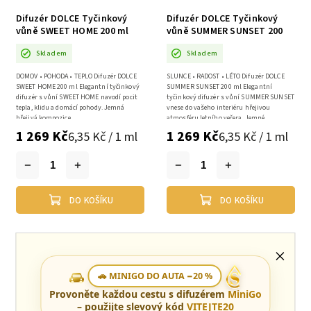
Difuzér DOLCE Tyčinkový
Difuzér DOLCE Tyčinkový
vůně SWEET HOME 200 ml
vůně SUMMER SUNSET 200
ml
Skladem
Skladem
DOMOV • POHODA • TEPLO Difuzér DOLCE
SLUNCE • RADOST • LÉTO Difuzér DOLCE
SWEET HOME 200 ml Elegantní tyčinkový
SUMMER SUNSET 200 ml Elegantní
difuzér s vůní SWEET HOME navodí pocit
tyčinkový difuzér s vůní SUMMER SUNSET
tepla, klidu a domácí pohody. Jemná
vnese do vašeho interiéru hřejivou
hřejivá kompozice...
atmosféru letního večera. Jemné...
1 269 Kč
1 269 Kč
6,35 Kč / 1 ml
6,35 Kč / 1 ml
DO KOŠÍKU
DO KOŠÍKU
🚗 MINIGO DO AUTA −20 %
Provoněte každou cestu s difuzérem
MiniGo
– použijte slevový kód
VITEJTE20