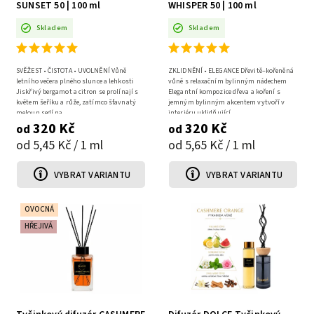
SUNSET 50 | 100 ml
WHISPER 50 | 100 ml
Skladem
Skladem
SVĚŽEST • ČISTOTA • UVOLNĚNÍ Vůně
ZKLIDNĚNÍ • ELEGANCE Dřevitě–kořeněná
letního večera plného slunce a lehkosti
vůně s relaxačním bylinným nádechem
Jiskřivý bergamot a citron se prolínají s
Elegantní kompozice dřeva a koření s
květem šeříku a růže, zatímco šťavnatý
jemným bylinným akcentem vytvoří v
meloun sedí na...
interiéru uklidňující...
320 Kč
320 Kč
od
od
od 5,45 Kč / 1 ml
od 5,65 Kč / 1 ml
VYBRAT VARIANTU
VYBRAT VARIANTU
OVOCNÁ
HŘEJIVÁ