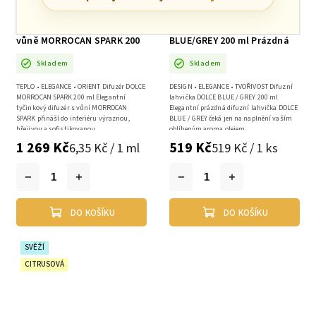
Difuzér DOLCE Tyčinkový
Difuzní Lahvička DOLCE -
vůně MORROCAN SPARK 200
BLUE/GREY 200 ml Prázdná
ml
Skladem
Skladem
TEPLO • ELEGANCE • ORIENT Difuzér DOLCE
DESIGN • ELEGANCE • TVOŘIVOST Difuzní
MORROCAN SPARK 200 ml Elegantní
lahvička DOLCE BLUE / GREY 200 ml
tyčinkový difuzér s vůní MORROCAN
Elegantní prázdná difuzní lahvička DOLCE
SPARK přináší do interiéru výraznou,
BLUE / GREY čeká jen na naplnění vaším
hřejivou a sofistikovanou...
oblíbeným aroma olejem...
1 269 Kč
519 Kč
6,35 Kč / 1 ml
519 Kč / 1 ks
DO KOŠÍKU
DO KOŠÍKU
SVĚŽÍ
CITRUSOVÁ