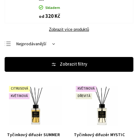
Skladem
320 Kč
od
Zobrazit více produktů
Nejprodávanější
Nejlevnější
Nejdražší
Abecedně
CITRUSOVÁ
KVĚTINOVÁ
KVĚTINOVÁ
DŘEVITÁ
Tyčinkový difuzér SUMMER
Tyčinkový difuzér MYSTIC