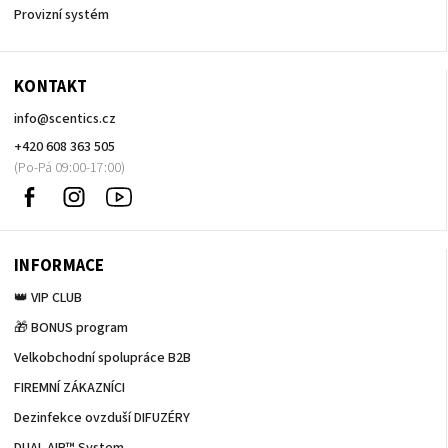
Provizní systém
KONTAKT
info
@
scentics.cz
+420 608 363 505
Facebook
Instagram
Sledujte
nás
na
Youtube
INFORMACE
👑 VIP CLUB
🎁 BONUS program
Velkobchodní spolupráce B2B
FIREMNÍ ZÁKAZNÍCI
Dezinfekce ovzduší DIFUZÉRY