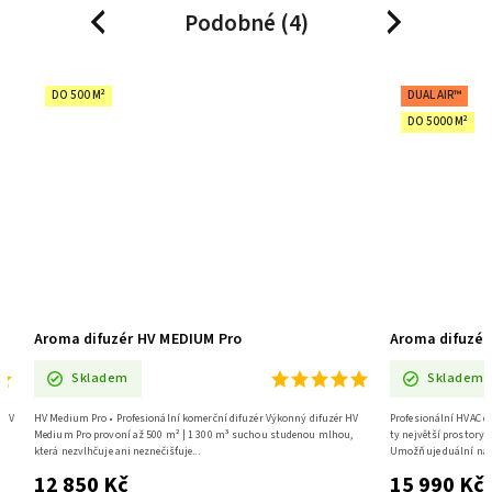
Podobné (4)
Previous
Next
DO 500 M²
DUAL AIR™
DO 5000 M²
Aroma difuzér HV MEDIUM Pro
Aroma difuzér
Skladem
Skladem
 HV
HV Medium Pro • Profesionální komerční difuzér Výkonný difuzér HV
Profesionální HVAC di
Medium Pro provoní až 500 m² | 1 300 m³ suchou studenou mlhou,
ty největší prostory,
která nezvlhčuje ani neznečišťuje...
Umožňuje duální napo
12 850 Kč
15 990 Kč