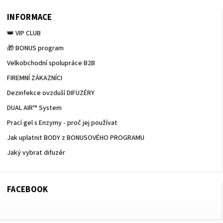
na
Youtube
INFORMACE
👑 VIP CLUB
🎁 BONUS program
Velkobchodní spolupráce B2B
FIREMNÍ ZÁKAZNÍCI
Dezinfekce ovzduší DIFUZÉRY
DUAL AIR™ System
Prací gel s Enzymy - proč jej používat
Jak uplatnit BODY z BONUSOVÉHO PROGRAMU
Jaký vybrat difuzér
FACEBOOK