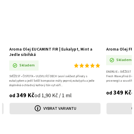
Aroma Olej EUCAMINT FIR | Eukalypt, Mint a
Aroma Olej FR
Jedle sibiřská
Skladem
Skladem
ENERGIE • SVĚŽEST • K
ím
SVĚŽEST • ČISTOTA • ULEVUJÍCÍ DECH Lesní svěžest přírody s
Fresh Wave přináší 
eukalyptem a jedlí Svěží kompozice máty peprné, eukalyptu a jedle
pro energii a soustřed
doplněná o chladivý kafrový tón vytváří...
349 Kč
o
od
349 Kč
od 1,90 Kč / 1 ml
od
VYBRAT VARIANTU