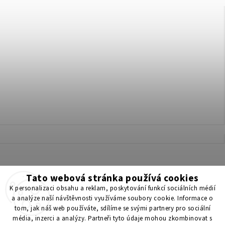
Tato webová stránka používá cookies
Získejte 200 Kč na svůj první nákup 💛 Zapojte se do BONUS
K personalizaci obsahu a reklam, poskytování funkcí sociálních médií
programu a nakupujte levněji!
a analýze naší návštěvnosti využíváme soubory cookie. Informace o
tom, jak náš web používáte, sdílíme se svými partnery pro sociální
média, inzerci a analýzy. Partneři tyto údaje mohou zkombinovat s