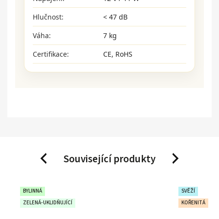
Hlučnost:
< 47 dB
Váha:
7 kg
Certifikace:
CE, RoHS
Související produkty
Previous
Next
BYLINNÁ
SVĚŽÍ
ZELENÁ-UKLIDŇUJÍCÍ
KOŘENITÁ