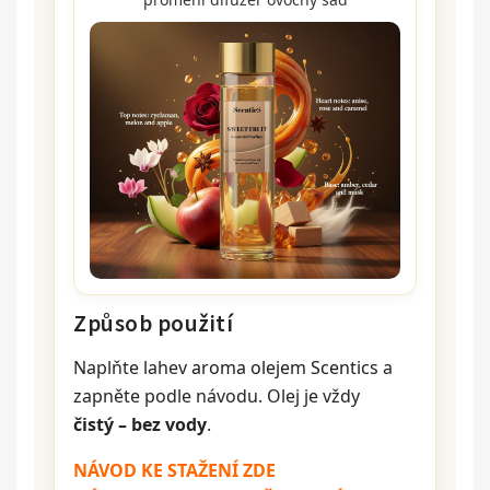
Způsob použití
Naplňte lahev
aroma olejem Scentics
a
zapněte podle návodu. Olej je vždy
čistý – bez vody
.
NÁVOD KE STAŽENÍ ZDE