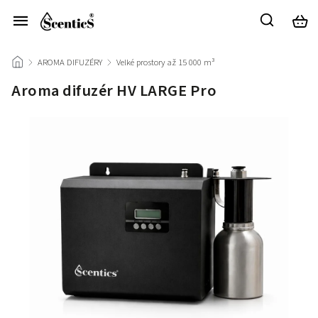
/
AROMA DIFUZÉRY
/
Velké prostory až 15 000 m³
/
Aroma difuzér HV LARGE Pro