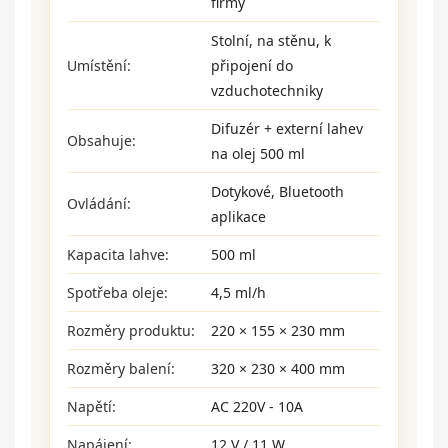
firmy
Stolní, na stěnu, k
Umístění:
připojení do
vzduchotechniky
Difuzér + externí lahev
Obsahuje:
na olej 500 ml
Dotykové, Bluetooth
Ovládání:
aplikace
Kapacita lahve:
500 ml
Spotřeba oleje:
4,5 ml/h
Rozměry produktu:
220 × 155 × 230 mm
Rozměry balení:
320 × 230 × 400 mm
Napětí:
AC 220V - 10A
Napájení:
12 V / 11 W