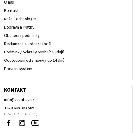
O nás
Kontakt
Naše Technologie
Doprava a Platby
Obchodní podmínky
Reklamace a vrácení zboží
Podmínky ochrany osobních údajů
Odstoupení od smlouvy do 14 dnů
Provizní systém
KONTAKT
info
@
scentics.cz
+420 608 363 505
Facebook
Instagram
Sledujte
nás