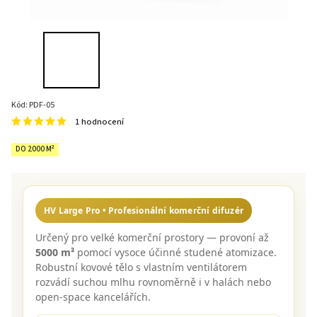
Kód:
PDF-05
1 hodnocení
DO 2000 M²
HV Large Pro • Profesionální komerční difuzér
Určený pro velké komerční prostory — provoní až
5000 m³
pomocí vysoce účinné studené atomizace.
Robustní kovové tělo s vlastním ventilátorem
rozvádí suchou mlhu rovnoměrně i v halách nebo
open-space kancelářích.