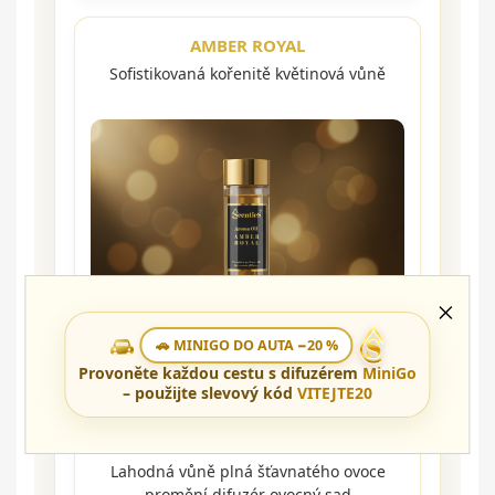
AMBER ROYAL
Sofistikovaná kořenitě květinová vůně
🚗 MINIGO DO AUTA −20 %
Provoněte každou cestu s difuzérem
MiniGo
– použijte slevový kód
VITEJTE20
SWEET FRUIT
Lahodná vůně plná šťavnatého ovoce
promění difuzér ovocný sad