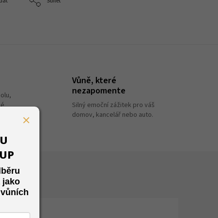
dat
Sdílet
Vůně, které
nezapomente
olu,
ké
Silný emoční zážitek pro váš
domov, kancelář nebo auto.
VU
KUP
dběru
 jako
 vůních