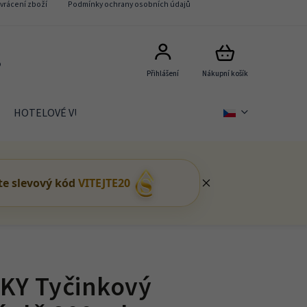
vrácení zboží
Podmínky ochrany osobních údajů
5
Přihlášení
Nákupní košík
HOTELOVÉ VŮNĚ Signature
DÁRKOVÉ BALÍČKY
te slevový kód
VITEJTE20
KY Tyčinkový