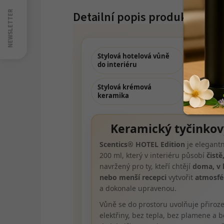
nás
na
NEWSLETTER
Detailní popis produktu
Youtube
Stylová hotelová vůně
Fragranc
do interiéru
oleje
Stylová krémová
keramika
Keramický tyčinkov
Scentics® HOTEL Edition
je elegantn
200 ml, který v interiéru působí
čistě
navržený pro ty, kteří chtějí
doma, v 
nebo menší recepci
vytvořit
atmosfé
a dokonale upravenou.
Vůně se do prostoru uvolňuje přiroze
elektřiny, bez tepla, bez plamene a b