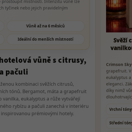
prostoupit místností. Intenzitu vůně lze
h tyčinek nebo jejich pravidelným
Vůně až na 6 měsíců
Svěží 
Ideální do menších místností
vanilko
hotelová vůně s citrusy,
Crimson Sky
 a pačuli
grapefruit. V
eukalyptus a 
ženou kombinaci svěžích citrusů,
eleganci. Zák
díky nimž vů
lních tónů. Bergamot, máta a grapefruit
dlouhotrvajíc
 vanilka, eukalyptus a růže vytvářejí
rného rybízu a pačuli zanechá v interiéru
Vrchní tóny
ni inspirovanou prémiovými hotely.
Střední tón