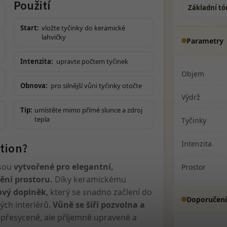
Použití
Základní tó
Start:
vložte tyčinky do keramické
lahvičky
Parametry
Intenzita:
upravte počtem tyčinek
Objem
Obnova:
pro silnější vůni tyčinky otočte
Výdrž
Tip:
umístěte mimo přímé slunce a zdroj
tepla
Tyčinky
Intenzita
tion?
jsou
vytvořené pro elegantní,
Prostor
ní prostoru.
Díky keramickému
ový doplněk
, který se snadno začlení do
Doporučení
ných interiérů.
Vůně se šíří pozvolna a
přesyceně, ale příjemně upraveně a