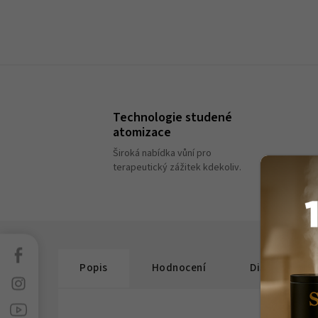
Technologie studené
atomizace
Široká nabídka vůní pro
terapeutický zážitek kdekoliv.
Facebook
Popis
Hodnocení
Diskuze
Instagram
Sledujte