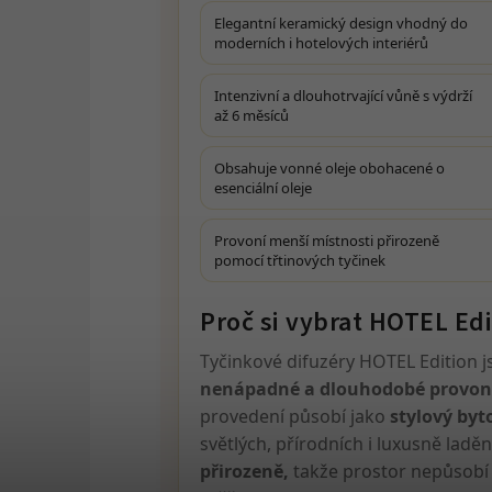
Elegantní keramický design vhodný do
moderních i hotelových interiérů
Intenzivní a dlouhotrvající vůně s výdrží
až 6 měsíců
Obsahuje vonné oleje obohacené o
esenciální oleje
Provoní menší místnosti přirozeně
pomocí třtinových tyčinek
Proč si vybrat HOTEL Edi
Tyčinkové difuzéry HOTEL Edition 
nenápadné a dlouhodobé provoně
provedení působí jako
stylový byt
světlých, přírodních i luxusně ladě
přirozeně,
takže prostor nepůsobí 