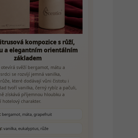
citrusová kompozice s růží,
u a elegantním orientálním
základem
otevírá svěží bergamot, mátu a
 srdci se rozvíjí jemná vanilka,
růže, které dodávají vůni čistotu i
lad tvoří vanilka, černý rybíz a pačuli,
ně získává příjemnou hloubku a
í hotelový charakter.
:
bergamot, máta, grapefruit
y:
vanilka, eukalyptus, růže