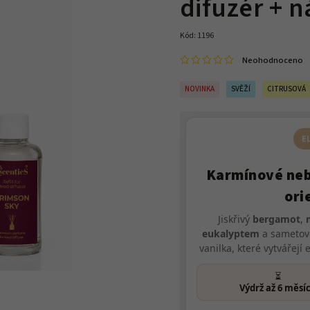
difuzér + n
Kód:
1196
Neohodnoceno
NOVINKA
SVĚŽÍ
CITRUSOVÁ
E
Karmínové nebe
ori
Jiskřivý
bergamot
,
eukalyptem
a sameto
vanilka, které vytvářejí
⏳
Výdrž až 6 měsí