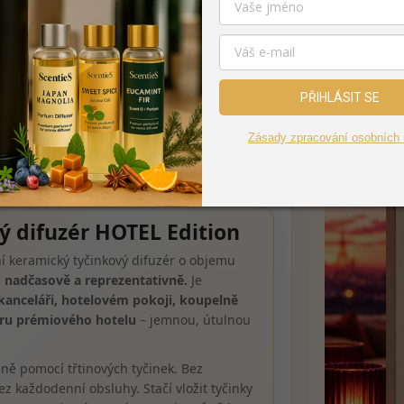
PŘIHLÁSIT SE
SVĚŽEST • 
e & esenciální
Elegantní keramická
lahvička 200 ml
Zásady zpracování osobních 
ý difuzér HOTEL Edition
í keramický tyčinkový difuzér o objemu
, nadčasově a reprezentativně.
Je
kanceláři, hotelovém pokoji, koupelně
ru prémiového hotelu
– jemnou, útulnou
ně pomocí třtinových tyčinek. Bez
ez každodenní obsluhy. Stačí vložit tyčinky