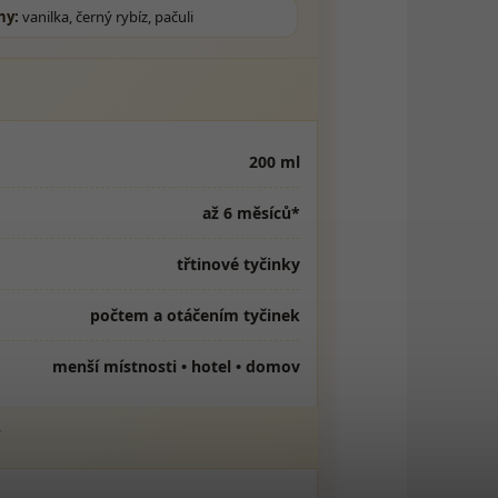
ny:
vanilka, černý rybíz, pačuli
200 ml
až 6 měsíců*
třtinové tyčinky
počtem a otáčením tyčinek
menší místnosti • hotel • domov