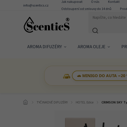
Jak nakupovat
O nás
Kontakt
info@scentics.cz
Odstoupení od smlouvy do 14 dnů
Prov
AROMA DIFUZÉRY
AROMA OLEJE
PR
🚗 MINIGO DO AUTA −20
/
TYČINKOVÉ DIFUZÉRY
/
HOTEL Edice
/
CRIMSON SKY Tyč