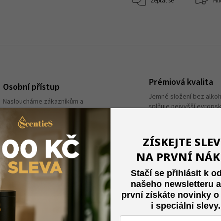
Zeptat se
Hlí
Prémiová kvalita
Osobní přístup
Jemné složení bez alkoh
Nasloucháme zákazníkům a
splňuje nejvyšší evrops
tvoříme atmosféru srdcem.
standardy.
ZÍSKEJTE SLE
NA PRVNÍ NÁ
Stačí se přihlásit k o
našeho newsletteru a
první získáte
novinky o
i speciální slevy
.