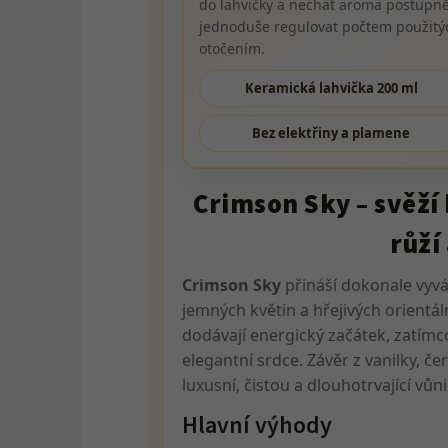
do lahvičky a nechat aroma postupně 
jednoduše regulovat počtem použitýc
otočením.
Keramická lahvička 200 ml
Bez elektřiny a plamene
Crimson Sky – svěží 
růží
Crimson Sky
přináší dokonale vyvá
jemných květin a hřejivých orientá
dodávají energický začátek, zatímco
elegantní srdce. Závěr z vanilky, če
luxusní, čistou a dlouhotrvající vů
Hlavní výhody