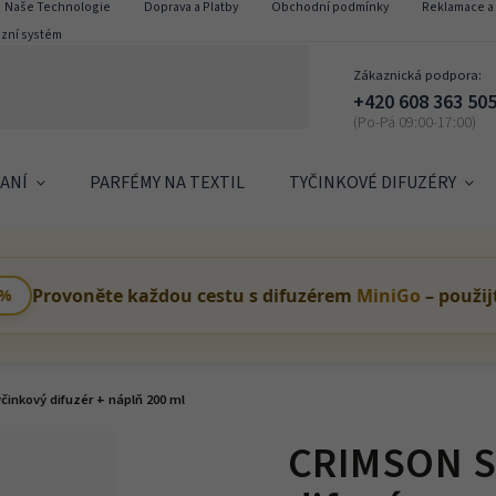
Naše Technologie
Doprava a Platby
Obchodní podmínky
Reklamace a 
izní systém
Zákaznická podpora:
+420 608 363 50
ANÍ
PARFÉMY NA TEXTIL
TYČINKOVÉ DIFUZÉRY
Provoněte každou cestu s difuzérem
MiniGo
– použij
 %
inkový difuzér + náplň 200 ml
CRIMSON S