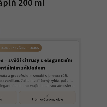
áplň 200 ml
LEGANCE • SVĚŽEST • LUXUS
 – svěží citrusy s elegantním
entálním základem
máta
a
grapefruit
se snoubí s jemnou
růží
,
vou
vanilkou
. Základ tvoří
černý rybíz
,
pačuli
a
 elegantní a dlouhotrvající hotelovou atmosféru.
🌿
ců
Prémiové aroma oleje