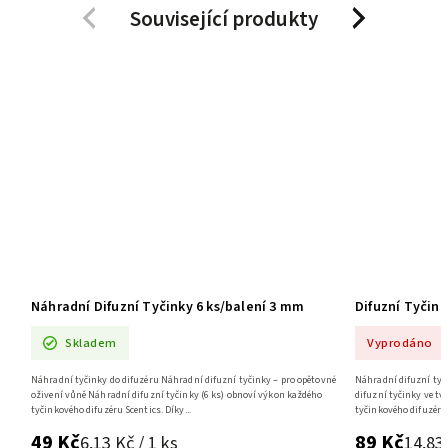
Související produkty
Previous
Next
Náhradní Difuzní Tyčinky 6 ks/balení 3 mm
Difuzní Tyčink
Skladem
Vyprodáno
Náhradní tyčinky do difuzéru Náhradní difuzní tyčinky – pro opětovné
Náhradní difuzní tyč
oživení vůně Náhradní difuzní tyčinky (6 ks) obnoví výkon každého
difuzní tyčinky ve t
tyčinkového difuzéru Scentics. Díky...
tyčinkového difuzéru d
49 Kč
89 Kč
6,13 Kč / 1 ks
14,83 