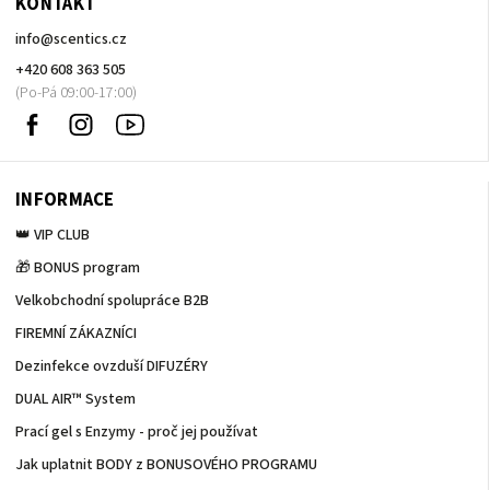
KONTAKT
info
@
scentics.cz
+420 608 363 505
Facebook
Instagram
Sledujte
nás
na
Youtube
INFORMACE
👑 VIP CLUB
🎁 BONUS program
Velkobchodní spolupráce B2B
FIREMNÍ ZÁKAZNÍCI
Dezinfekce ovzduší DIFUZÉRY
DUAL AIR™ System
Prací gel s Enzymy - proč jej používat
Jak uplatnit BODY z BONUSOVÉHO PROGRAMU