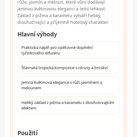
růže, jasmín a meloun, které vůni dodávají
jemnou květinovou eleganci a letní lehkost.
Základ z pižma a karamelu vytváří hebký,
dlouhotrvající a příjemně hotelový charakter.
Hlavní výhody
Praktická náplň pro opětovné doplnění
tyčinkového difuzéru
Šťavnatá tropická kompozice s citrusy a broskví
Jemná květinová elegance s růží, jasmínem a
melounem
Hebký základ z pižma a karamelu s dlouhotrvajícím
efektem
Použití