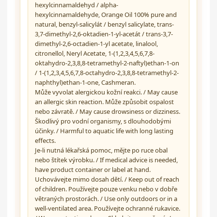
hexylcinnamaldehyd / alpha-
hexylcinnamaldehyde, Orange Oil 100% pure and
natural, benzyl-salicylát / benzyl salicylate, trans-
3,7-dimethyl-2,6-oktadien-1-yl-acetát / trans-3,7-
dimethyl-2,6-octadien-1-yl acetate, linalool,
citronellol, Neryl Acetate, 1-(1,2,3,4,5,6,7,8-
oktahydro-2,3,8,8-tetramethyl-2-naftyl)ethan-1-on
/ 1-(1,2,3,4,5,6,7,8-octahydro-2,3,8,8-tetramethyl-2-
naphthyl)ethan-1-one, Cashmeran.
Může vyvolat alergickou kožní reakci. / May cause
an allergic skin reaction. Může způsobit ospalost
nebo závratě. / May cause drowsiness or dizziness.
Škodlivý pro vodní organismy, s dlouhodobými
účinky. / Harmful to aquatic life with long lasting
effects.
Je-li nutná lékařská pomoc, mějte po ruce obal
nebo štítek výrobku. / If medical advice is needed,
have product container or label at hand.
Uchovávejte mimo dosah dětí. / Keep out of reach
of children. Používejte pouze venku nebo v dobře
větraných prostorách. / Use only outdoors or in a
well-ventilated area. Používejte ochranné rukavice.