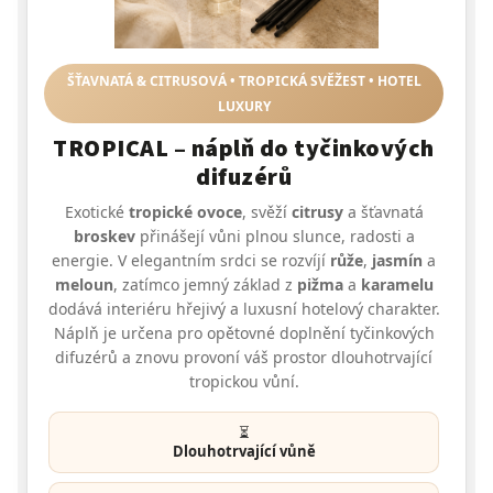
ŠŤAVNATÁ & CITRUSOVÁ • TROPICKÁ SVĚŽEST • HOTEL
LUXURY
TROPICAL – náplň do tyčinkových
difuzérů
Exotické
tropické ovoce
, svěží
citrusy
a šťavnatá
broskev
přinášejí vůni plnou slunce, radosti a
energie. V elegantním srdci se rozvíjí
růže
,
jasmín
a
meloun
, zatímco jemný základ z
pižma
a
karamelu
dodává interiéru hřejivý a luxusní hotelový charakter.
Náplň je určena pro opětovné doplnění tyčinkových
difuzérů a znovu provoní váš prostor dlouhotrvající
tropickou vůní.
⏳
Dlouhotrvající vůně