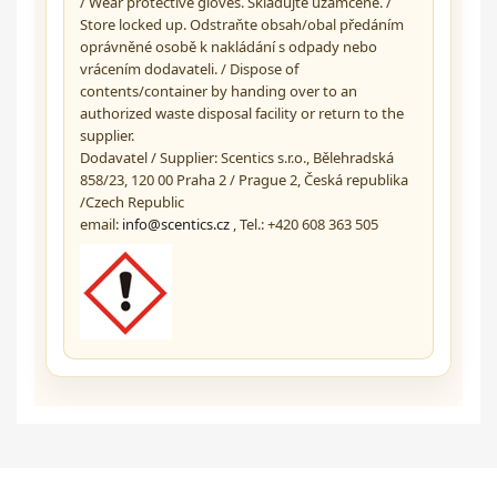
/ Wear protective gloves. Skladujte uzamčené. /
Store locked up. Odstraňte obsah/obal předáním
oprávněné osobě k nakládání s odpady nebo
vrácením dodavateli. / Dispose of
contents/container by handing over to an
authorized waste disposal facility or return to the
supplier.
Dodavatel / Supplier:
Scentics s.r.o.,
Bělehradská
858/23,
120 00 Praha 2 / Prague 2,
Česká republika
/
Czech Republic
email:
info@scentics.cz
, Tel.: +420 608 363 505