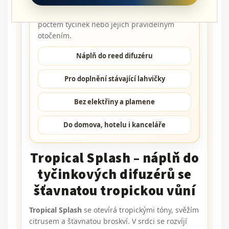
vložit tyčinky a nechat vůni postupně
prostoupit místností. Intenzitu lze upravit
počtem tyčinek nebo jejich pravidelným
otočením.
Náplň do reed difuzéru
Pro doplnění stávající lahvičky
Bez elektřiny a plamene
Do domova, hotelu i kanceláře
Tropical Splash – náplň do
tyčinkových difuzérů se
šťavnatou tropickou vůní
Tropical Splash
se otevírá tropickými tóny, svěžím
citrusem a šťavnatou broskví. V srdci se rozvíjí