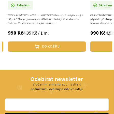
Skladem
Skladem
OVOCNÁ• SVĚŽEST • HOTEL LUXURY TORTUGA – náplň do tyčinkových
ORIENTÁLNÍ CITRUSY
difuzérů Šťavnatý meloun a svěží citron otevírají vůni lehkostí a
náplň do tyčinkových
čistotou. V srdci se rozvíjí hřejivá skořice,...
harmonicky prolínají
990 Kč
990 Kč
4,95 Kč / 1 ml
4,95
DO KOŠÍKU
Odebírat newsletter
Vložením e-mailu souhlasíte s
podmínkami ochrany osobních údajů