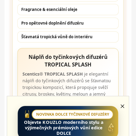
Fragrance & esenciální oleje
Pro opětovné doplnění difuzéru
Šťavnatá tropická vůně do interiéru
Náplň do tyčinkových difuzérů
TROPICAL SPLASH
Scentics® TROPICAL SPLASH
je elegantní
náplň do tyčinkových difuzérů se šťavnatou
tropickou kompozicí, která propojuje svěží
citrusy, broskev, květiny, meloun a jemný
karamelový základ.
Vůně se do prostoru uvolňuje přirozeně
NOVINKA DOLCE TYČINKOVÉ DIFUZÉRY
pomocí třtinových tyčinek. Bez elektřiny, bez
Objevte
KOUZLO
moderního stylu a
tepla, bez plamene a bez každodenní
výjimečných prémiových vůní edice
obsluhy. Stačí nalít náplň do čisté lahvičky,
DOLCE