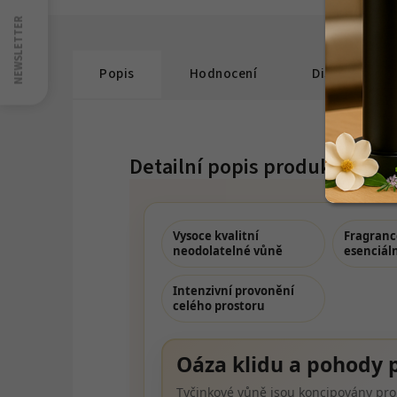
nás
na
NEWSLETTER
Youtube
Popis
Hodnocení
Diskuze
Detailní popis produktu
Vysoce kvalitní
Fragranc
neodolatelné vůně
esenciáln
Intenzivní provonění
celého prostoru
Oáza klidu a pohody 
Tyčinkové vůně jsou koncipovány pro 