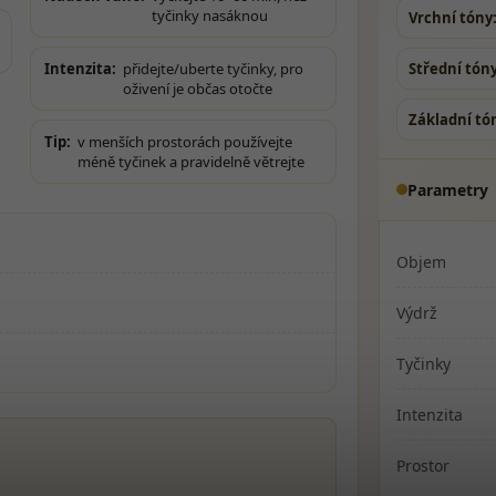
tyčinky nasáknou
Vrchní tóny
Střední tóny
Intenzita:
přidejte/uber­te tyčinky, pro
oživení je občas otočte
Základní tó
Tip:
v menších prostorách používejte
méně tyčinek a pravidelně větrejte
Parametry
Objem
Výdrž
Tyčinky
Intenzita
Prostor