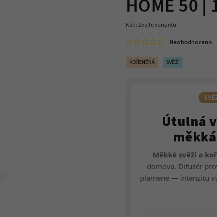
HOME 50 | 
Kód:
Zvolte variantu
Neohodnoceno
KOŘENĚNÁ
SVĚŽÍ
SVĚ
Útulná v
měkká 
Měkké svěží a ko
domova. Difuzér prov
plamene — intenzitu v