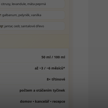
:
citrusy, levandule, máta peprná
:
galbanum, pelyněk, vanilka
ny:
jantar, cedr, santalové dřevo
50 ml / 100 ml
až ~3 / ~6 měsíců*
8× třtinové
počtem a otáčením tyčinek
domov • kancelář • recepce