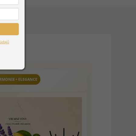
údajů
ARMONIE • ELEGANCE