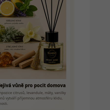
řejivá vůně pro pocit domova
pozice citrusů, levandule, máty, vanilky
ónů vytváří příjemnou atmosféru klidu,
nosti.