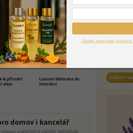
PŘIHLÁSIT SE
Zásady zpracování osobních 
SVĚŽEST • H
e & přírodní
Luxusní dekorace do
í oleje
interiéru
pro domov i kancelář
relaxaci a jedinečný zážitek. Jednoduše