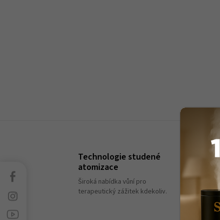
Technologie studené
atomizace
Facebook
Široká nabídka vůní pro
terapeutický zážitek kdekoliv.
Instagram
Sledujte