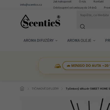
Jak nakupovat
O nás
Kontakt
info@scentics.cz
Odstoupení od smlouvy do 14 dnů
Prov
AROMA DIFUZÉRY
AROMA OLEJE
PR
🚗 MINIGO DO AUTA −20
/
TYČINKOVÉ DIFUZÉRY
/
Tyčinkový difuzér SWEET HOME 50