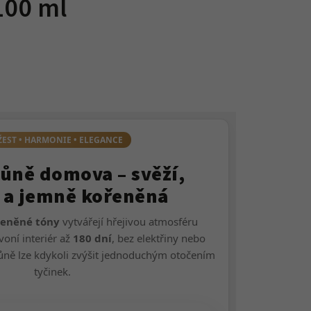
100 ml
ŽEST • HARMONIE • ELEGANCE
ůně domova – svěží,
a jemně kořeněná
řeněné tóny
vytvářejí hřejivou atmosféru
oní interiér až
180 dní
, bez elektřiny nebo
ůně lze kdykoli zvýšit jednoduchým otočením
tyčinek.