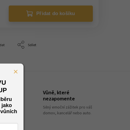
Přidat do košíku
dat
Sdílet
VU
KUP
Vůně, které
nezapomente
olu,
dběru
ké
Silný emoční zážitek pro váš
 jako
domov, kancelář nebo auto.
 vůních