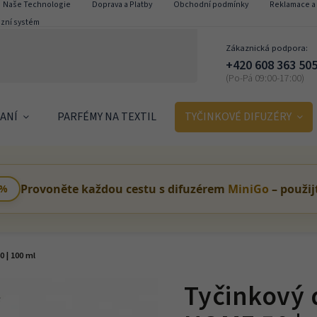
Naše Technologie
Doprava a Platby
Obchodní podmínky
Reklamace a 
izní systém
Zákaznická podpora:
+420 608 363 50
ANÍ
PARFÉMY NA TEXTIL
TYČINKOVÉ DIFUZÉRY
Provoněte každou cestu s difuzérem
MiniGo
– použij
 %
 | 100 ml
Tyčinkový 