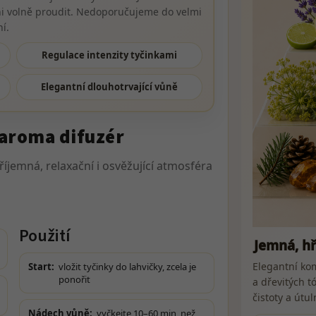
ůni volně proudit. Nedoporučujeme do velmi
í.
Regulace intenzity tyčinkami
Elegantní dlouhotrvající vůně
aroma difuzér
říjemná, relaxační i osvěžující atmosféra
Použití
Jemná, h
Elegantní kom
Start:
vložit tyčinky do lahvičky, zcela je
ponořit
a dřevitých t
čistoty a útul
Nádech vůně:
vyčkejte 10–60 min, než