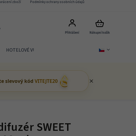
vrácení zboží
Podmínky ochrany osobních údajů
5
Přihlášení
Nákupní košík
HOTELOVÉ VŮNĚ Signature
DÁRKOVÉ BALÍČKY
te slevový kód
VITEJTE20
difuzér SWEET