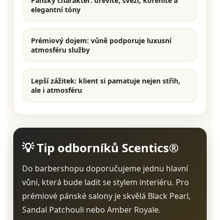
Pánský charakter:
dřevité, svěží, kořenité a
elegantní tóny
Prémiový dojem:
vůně podporuje luxusní
atmosféru služby
Lepší zážitek:
klient si pamatuje nejen střih,
ale i atmosféru
💡 Tip odborníků Scentics®
Do barbershopu doporučujeme jednu hlavní
vůni, která bude ladit se stylem interiéru. Pro
prémiové pánské salony je skvělá Black Pearl,
Sandal Patchouli nebo Amber Royale.