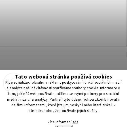
Tato webová stránka používá cookies
Získejte 200 Kč na svůj první nákup 💛 Zapojte se do BONUS
K personalizaci obsahu a reklam, poskytování funkcí sociálních médií
programu a nakupujte levněji!
a analýze naší návštěvnosti využíváme soubory cookie. Informace o
tom, jak náš web používáte, sdílíme se svými partnery pro sociální
média, inzerci a analýzy. Partneři tyto údaje mohou zkombinovat s
Copyright 2026
ScenticS.cz
. Všechna práva vyhrazena.
dalšími informacemi, které jste jim poskytli nebo které získali v
důsledku toho, že používáte jejich služby.
Upravit nastavení cookies
Více informací
zde
.
Vytvořil
Shoptet
| Design
Shoptak.cz