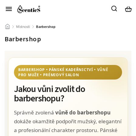
/
Místnosti
/
Barbershop
Barbershop
BARBERSHOP • PÁNSKÉ KADEŘNICTVÍ • VŮNĚ
PRO MUŽE • PRÉMIOVÝ SALON
Jakou vůni zvolit do
barbershopu?
Správně zvolená
vůně do barbershopu
dokáže okamžitě podpořit mužský, elegantní
a profesionální charakter prostoru. Pánské