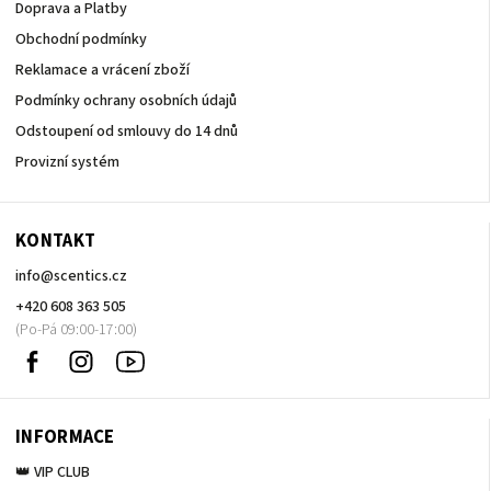
Doprava a Platby
Obchodní podmínky
Reklamace a vrácení zboží
Podmínky ochrany osobních údajů
Odstoupení od smlouvy do 14 dnů
Provizní systém
KONTAKT
info
@
scentics.cz
+420 608 363 505
Facebook
Instagram
Sledujte
nás
na
Youtube
INFORMACE
👑 VIP CLUB