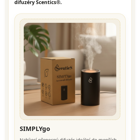
difuzéry Scentics®.
SIMPLYgo
Nabíjecí přenosný difuzér ideální do menších