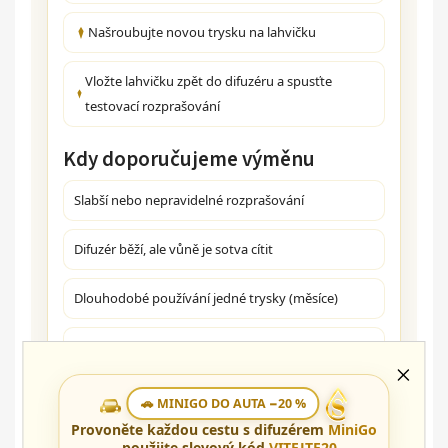
Našroubujte novou trysku na lahvičku
Vložte lahvičku zpět do difuzéru a spusťte
testovací rozprašování
Kdy doporučujeme výměnu
Slabší nebo nepravidelné rozprašování
Difuzér běží, ale vůně je sotva cítit
Dlouhodobé používání jedné trysky (měsíce)
Používání hustších nebo speciálních dezinfekčních
olejů
🚗 MINIGO DO AUTA −20 %
Tip:
Pokud difuzér GLOW funguje, ale nevydává
Provoněte každou cestu s difuzérem
MiniGo
– použijte slevový kód
VITEJTE20