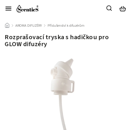
/
AROMA DIFUZÉRY
/
Příslušenství k difuzérům
/
Rozprašovací tryska s hadičkou pro
GLOW difuzéry