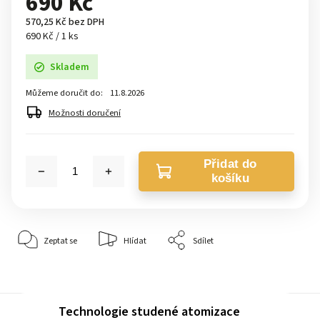
690 Kč
570,25 Kč bez DPH
690 Kč / 1 ks
Skladem
Můžeme doručit do:
11.8.2026
Možnosti doručení
Přidat do
košíku
Zeptat se
Hlídat
Sdílet
Technologie studené atomizace