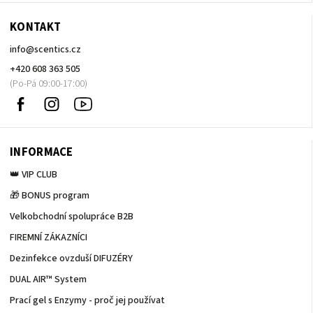
KONTAKT
info
@
scentics.cz
+420 608 363 505
Facebook
Instagram
Sledujte
nás
na
Youtube
INFORMACE
👑 VIP CLUB
🎁 BONUS program
Velkobchodní spolupráce B2B
FIREMNÍ ZÁKAZNÍCI
Dezinfekce ovzduší DIFUZÉRY
DUAL AIR™ System
Prací gel s Enzymy - proč jej používat