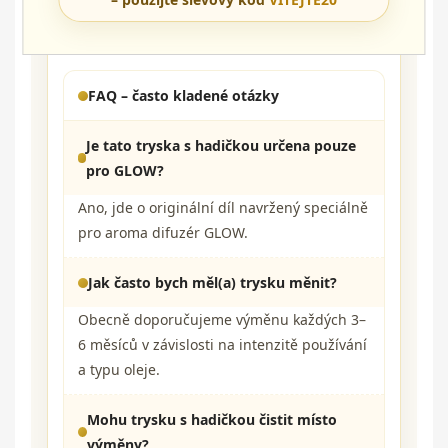
téměř žádnou vůni, bývá nejrychlejším řešením
právě výměna rozprašovací trysky s hadičkou.
FAQ – často kladené otázky
Je tato tryska s hadičkou určena pouze
pro GLOW?
Ano, jde o originální díl navržený speciálně
pro aroma difuzér GLOW.
Jak často bych měl(a) trysku měnit?
Obecně doporučujeme výměnu každých 3–
6 měsíců v závislosti na intenzitě používání
a typu oleje.
Mohu trysku s hadičkou čistit místo
výměny?